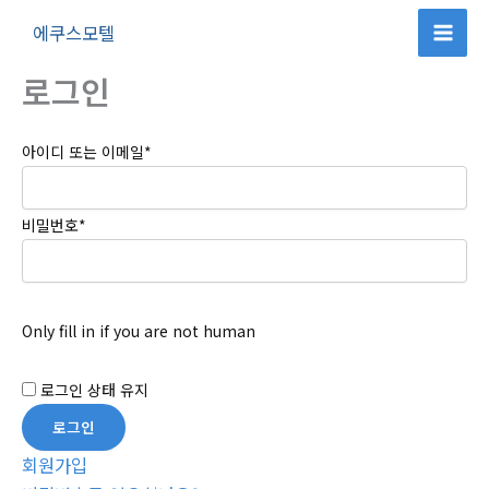
콘
에쿠스모텔
텐
츠
로그인
로
건
아이디 또는 이메일
*
너
뛰
기
비밀번호
*
Only fill in if you are not human
로그인 상태 유지
회원가입