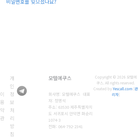
비밀번호를 잊으셨나요?
개
모텔에쿠스
Copyright © 2026 모텔에
쿠스. All rights reserved.
인
Created by
Yescall.com
[
관
이
정
회사명: 모텔에쿠스 대표
리자
]
자: 정명석
용
보
주소: 63530 제주특별자치
약
처
도 서귀포시 안덕면 화순리
관
리
1074-3
방
전화: 064-792-2341
침